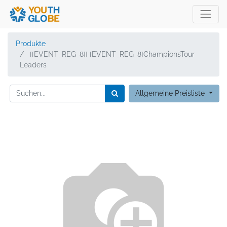
Produkte
[[EVENT_REG_8]] [EVENT_REG_8]ChampionsTour
Leaders
Allgemeine Preisliste