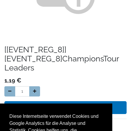
[[EVENT_REG_8]]
[EVENT_REG_8]ChampionsTour
Leaders
1,19
€
In den Warenkorb hinzufügen
Diese Internetseite verwendet Cookies und
Google Analytics für die Analyse und
14 Tage Geld zurück Garantie
Statistik. Cookies helfen uns, die