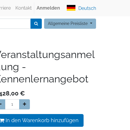
rriere
Kontakt
Anmelden
Deutsch
Allgemeine Preisliste
eranstaltungsanmel
ung -
Kennenlernangebot
.428,00
€
In den Warenkorb hinzufügen