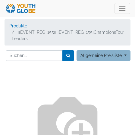
Produkte
[[EVENT_REG_155]] [EVENT_REG_155]ChampionsTour
Leaders
Allgemeine Preisliste