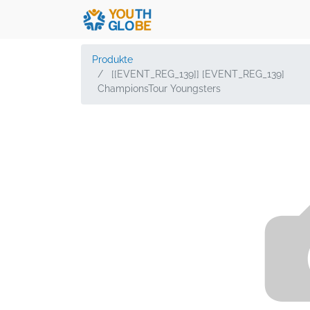
Produkte
[[EVENT_REG_139]] [EVENT_REG_139]
ChampionsTour Youngsters