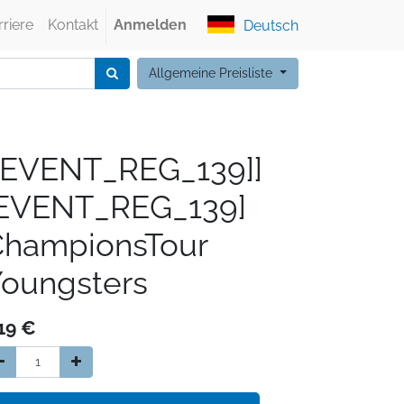
rriere
Kontakt
Anmelden
Deutsch
Allgemeine Preisliste
[EVENT_REG_139]]
[EVENT_REG_139]
ChampionsTour
oungsters
19
€