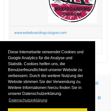
www.wakeboardingcologne.com
-
Diese Internetseite verwendet Cookies und
Google Analytics für die Analyse und
Statistik. Cookies helfen uns, die
Benutzerfreundlichkeit unserer Website zu
verbessern. Durch die weitere Nutzung der
Website stimmen Sie der Verwendung zu.
Kontakt
Impressum
Newsletter
Karriere
AGB
Weitere Informationen hierzu finden Sie in
Datenschutz
Nutzungsbedingungen
unserer Datenschutzerklärung.
LinkedIn
Facebook
YouTube
Instagram
Datenschutzerklärung
WhatsApp