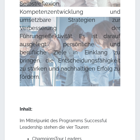
Selbstreflexion,
Kompetenzentwicklung und
umsetzbare Strategien zur
Verbesserung der
Führungseffektivität. Es ist darauf
ausgelegt, persönliche und
berufliche Ziele in Einklang zu
bringen, die Entscheidungsfähigkeit
zu stärken und nachhaltigen Erfolg zu
fördern.
Inhalt:
Im Mittelpunkt des Programms Successful
Leadership stehen die vier Touren:
ChampionsTour Leaders