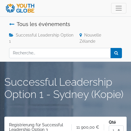
Tous les événements
Successful Leadership Option
Nouvelle
1
Zélande
Successful Leadership
Option 1 - Sydney (Kopie)
Qté
Registrierung für Successful
11 900,00
€
Leadership Option 3