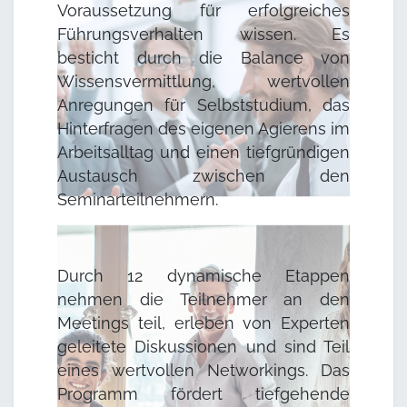
Voraussetzung für erfolgreiches
Führungsverhalten wissen. Es
besticht durch die Balance von
Wissensvermittlung, wertvollen
Anregungen für Selbststudium, das
Hinterfragen des eigenen Agierens im
Arbeitsalltag und einen tiefgründigen
Austausch zwischen den
Seminarteilnehmern.
Durch 12 dynamische Etappen
nehmen die Teilnehmer an den
Meetings teil, erleben von Experten
geleitete Diskussionen und sind Teil
eines wertvollen Networkings. Das
Programm fördert tiefgehende