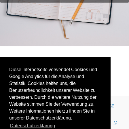
No events found.
Diese Internetseite verwendet Cookies und
Google Analytics für die Analyse und
Statistik. Cookies helfen uns, die
Benutzerfreundlichkeit unserer Website zu
verbessern. Durch die weitere Nutzung der
Website stimmen Sie der Verwendung zu.
Kontakt
Impressum
Newsletter
Karriere
AGB
Weitere Informationen hierzu finden Sie in
Datenschutz
Nutzungsbedingungen
unserer Datenschutzerklärung.
LinkedIn
Facebook
YouTube
Instagram
Datenschutzerklärung
WhatsApp