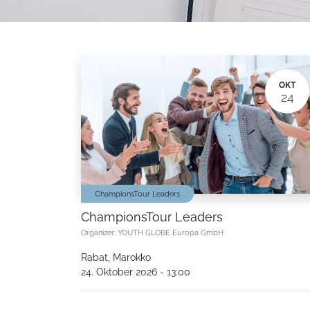
OKT
24
ChampionsTour Leaders
ChampionsTour Leaders
Organizer:
YOUTH GLOBE Europa GmbH
Rabat
,
Marokko
24. Oktober 2026
-
13:00