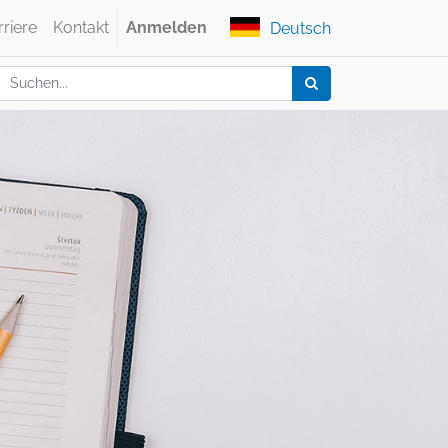
rriere
Kontakt
Anmelden
Deutsch