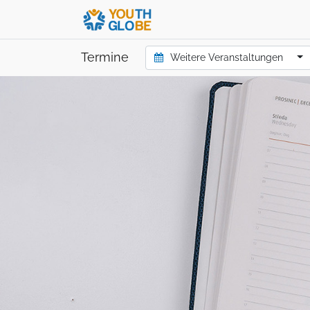
Termine
Weitere Veranstaltungen