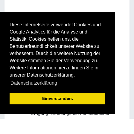
Diese Internetseite verwendet Cookies und
Google Analytics für die Analyse und
Inhalte
Statistik. Cookies helfen uns, die
Benutzerfreundlichkeit unserer Website zu
Ziele von Mitarbeitergesprächen
verbessern. Durch die weitere Nutzung der
Zielvereinbarung vs. Zielvorgabe: Vorteile
Website stimmen Sie der Verwendung zu.
und Risiken
Weitere Informationen hierzu finden Sie in
Gesprächsstrukturen als Hilfestellung, den
unserer Datenschutzerklärung.
„roten Faden“ beizubehalten
Feedbackgespräche zur Unterstützung
Datenschutzerklärung
der Zielerreichung
Gestaltung von konstruktivem,
Einverstanden.
wertschätzendem und dennoch klarem
Feedback – auch bei kritischen Themen
Umgang mit unangenehmen Situationen