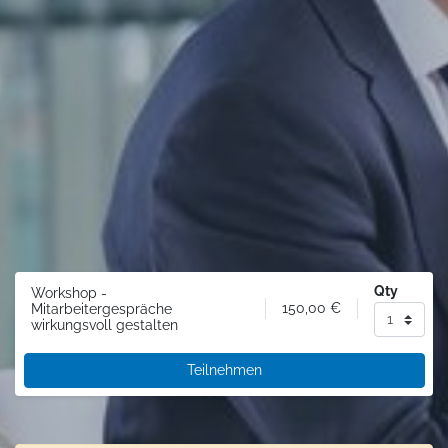
Qty
Workshop -
150,00
€
Mitarbeitergespräche
wirkungsvoll gestalten
Teilnehmen