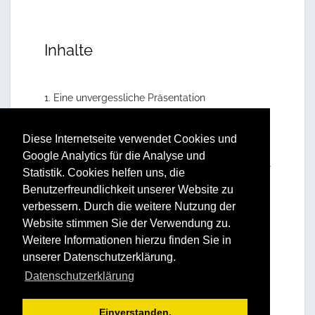
Inhalte
1. Eine unvergessliche Präsentation
Ziele einer Präsentation
Zusammensetzung der Zuschauer
Diese Internetseite verwendet Cookies und
Auslösendes Moment wofür?
Google Analytics für die Analyse und
Messbarkeit des Erfolges meiner
Statistik. Cookies helfen uns, die
Präsentation
Benutzerfreundlichkeit unserer Website zu
verbessern. Durch die weitere Nutzung der
2. Gestaltungselemente einer Präsentation
Website stimmen Sie der Verwendung zu.
Spannungsbogen und AHA Effekt
Weitere Informationen hierzu finden Sie in
Temperament des Vortragenden
unserer Datenschutzerklärung.
Charakter des Inhalts
Datenschutzerklärung
Nachhaltigkeit sichern
3. Richtig Präsentieren Übung
Einverstanden.