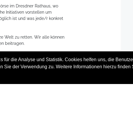
örse im Dresdner Rathaus, wo
e Initiativen vorstellen um
lich ist und was jede/r konkret
e Welt zu retten. Wir alle können
en beitragen.
 Teilnehmerinnen und Teilnehmer!
 für die Analyse und Statistik. Cookies helfen uns, die Benutze
n Sie der Verwendung zu. Weitere Informationen hierzu finden 
enemuseum
die Ausstellung
m AljonuschkA
tsbörse
Austausch, ect.