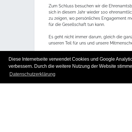
Zum Schluss besuchen wir die Ehrenamtsb
sich in diesem Jahr wieder 100 ehrenamtlich
zu zeigen, wo persönliches Engagement mög
für die Gesellschaft tun kann.
Es geht nicht immer darum, gleich die ganz
unseren Teil für uns und unsere Mitmensch
Das YOUTH GLOBE Team freut sich auf alle
Diese Internetseite verwendet Cookies und Google Analytics
verbessern. Durch die weitere Nutzung der Website stimme
Datenschutzerklärung
Ablauf:
10:00 Uhr Treff im Hygi
10:30 Uhr Führung durch 
12:00 Uhr Mitt agessen i
13:00 Uhr Große Ehrenam
16:00 Uhr Abschließender 