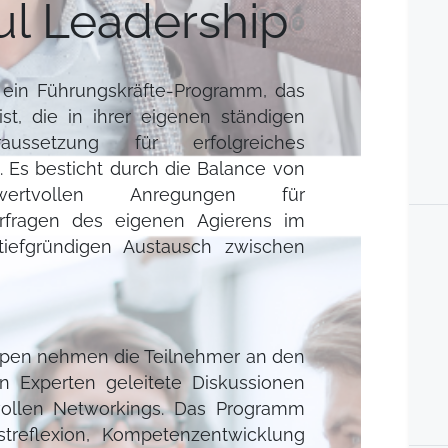
ul Leadership
t ein Führungskräfte-Programm, das
st, die in ihrer eigenen ständigen
ussetzung für erfolgreiches
 Es besticht durch die Balance von
 wertvollen Anregungen für
erfragen des eigenen Agierens im
 tiefgründigen Austausch zwischen
ppen nehmen die Teilnehmer an den
on Experten geleitete Diskussionen
tvollen Networkings. Das Programm
streflexion, Kompetenzentwicklung