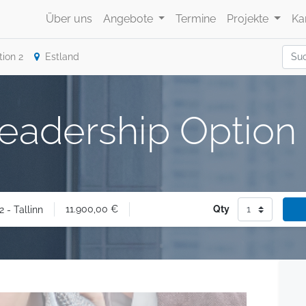
Über uns
Angebote
Termine
Projekte
Ka
ion 2
Estland
eadership Option 2
11.900,00
€
Qty
 - Tallinn