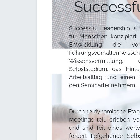
Successf
Successful Leadership is
für Menschen konzipiert i
Entwicklung die Vora
Führungsverhalten wissen.
Wissensvermittlung,
Selbststudium, das Hint
Arbeitsalltag und einen
den Seminarteilnehmern.
Durch 12 dynamische Eta
Meetings teil, erleben v
und sind Teil eines wer
fördert tiefgehende Selb