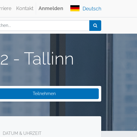
rriere
Kontakt
Anmelden
Deutsch
 - Tallinn
Teilnehmen
DATUM & UHRZEIT