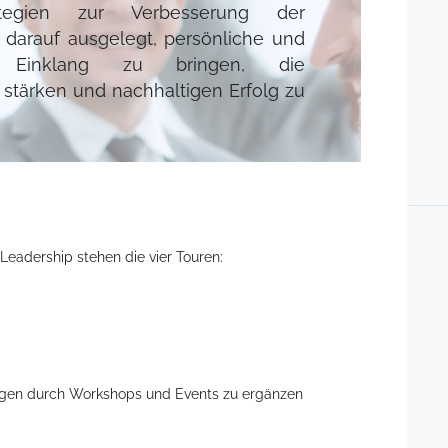
tegien zur Verbesserung der
st darauf ausgelegt, persönliche und
n Einklang zu bringen, die
 stärken und nachhaltigen Erfolg zu
eadership stehen die vier Touren:
gen durch Workshops und Events zu ergänzen