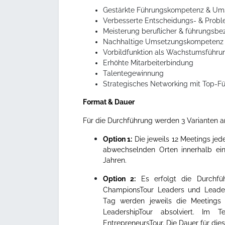
Gestärkte Führungskompetenz & Ums
Verbesserte Entscheidungs- & Probl
Meisterung beruflicher & führungsb
Nachhaltige Umsetzungskompetenz &
Vorbildfunktion als Wachstumsführungs
Erhöhte Mitarbeiterbindung
Talentegewinnung
Strategisches Networking mit Top-Fü
Format & Dauer
Für die Durchführung werden 3 Varianten 
Option 1:
Die jeweils 12 Meetings je
abwechselnden Orten innerhalb ein
Jahren.
Option 2:
Es erfolgt die Durchfü
ChampionsTour Leaders und Leaders
Tag werden jeweils die Meetings
LeadershipTour absolviert. Im 
EntrepreneursTour. Die Dauer für die