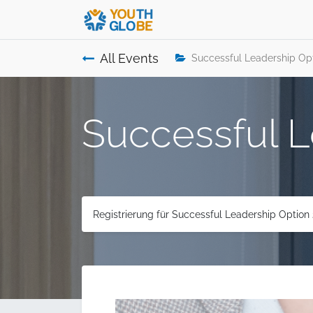
All Events
Successful Leadership Opt
Successful L
Registrierung für Successful Leadership Option 2