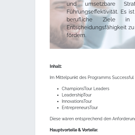
und umsetzbare Stra
Führungseffektivität. Es i
berufliche Ziele i
Entscheidungsfähigkeit zu
fördern.
Inhalt:
Im Mittelpunkt des Programms Successful L
ChampionsTour Leaders
LeadershipTour
InnovationsTour
EntrepreneursTour
Diese wären entsprechend den Anforderun
Hauptvorteile & Vorteile: