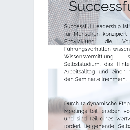
Successf
Successful Leadership is
für Menschen konzipiert i
Entwicklung die Vora
Führungsverhalten wissen.
Wissensvermittlung,
Selbststudium, das Hint
Arbeitsalltag und einen
den Seminarteilnehmern.
Durch 12 dynamische Eta
Meetings teil, erleben v
und sind Teil eines wer
fördert tiefgehende Selb