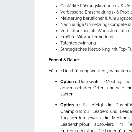
Gestärkte Führungskompetenz & Ums
Verbesserte Entscheidungs- & Probl
Meisterung beruflicher & führungsb
Nachhaltige Umsetzungskompetenz &
Vorbildfunktion als Wachstumsführungs
Erhöhte Mitarbeiterbindung
Talentegewinnung
Strategisches Networking mit Top-Fü
Format & Dauer
Für die Durchführung werden 3 Varianten 
Option 1:
Die jeweils 12 Meetings je
abwechselnden Orten innerhalb ein
Jahren.
Option 2:
Es erfolgt die Durchfü
ChampionsTour Leaders und Leaders
Tag werden jeweils die Meetings
LeadershipTour absolviert. Im 
EntrepreneursTour. Die Dauer für die