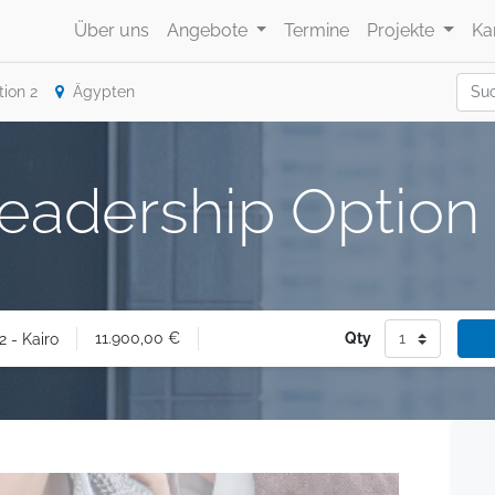
Über uns
Angebote
Termine
Projekte
Ka
ion 2
Ägypten
eadership Option 
11.900,00
€
Qty
2 - Kairo