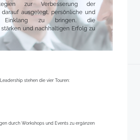
tegien zur Verbesserung der
st darauf ausgelegt, persönliche und
n Einklang zu bringen, die
 stärken und nachhaltigen Erfolg zu
eadership stehen die vier Touren:
gen durch Workshops und Events zu ergänzen