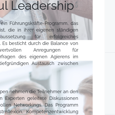
ul Leadership
t ein Führungskräfte-Programm, das
st, die in ihrer eigenen ständigen
ussetzung für erfolgreiches
 Es besticht durch die Balance von
 wertvollen Anregungen für
erfragen des eigenen Agierens im
 tiefgründigen Austausch zwischen
ppen nehmen die Teilnehmer an den
on Experten geleitete Diskussionen
tvollen Networkings. Das Programm
streflexion, Kompetenzentwicklung