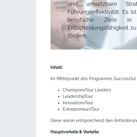
und umsetzbare Stra
Führungseffektivität. Es i
berufliche Ziele i
Entscheidungsfähigkeit zu
fördern.
Inhalt:
Im Mittelpunkt des Programms Successful L
ChampionsTour Leaders
LeadershipTour
InnovationsTour
EntrepreneursTour
Diese wären entsprechend den Anforderun
Hauptvorteile & Vorteile: