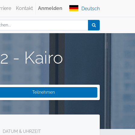
rriere
Kontakt
Anmelden
Deutsch
2 - Kairo
Teilnehmen
DATUM & UHRZEIT