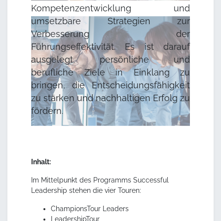
Kompetenzentwicklung und
umsetzbare Strategien zur
Verbesserung der
Führungseffektivität. Es ist darauf
ausgelegt, persönliche und
berufliche Ziele in Einklang zu
bringen, die Entscheidungsfähigkeit
zu stärken und nachhaltigen Erfolg zu
fördern.
Inhalt:
Im Mittelpunkt des Programms Successful
Leadership stehen die vier Touren:
ChampionsTour Leaders
LeadershipTour