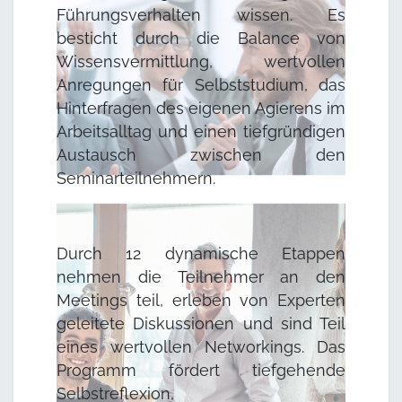
Führungsverhalten wissen. Es
besticht durch die Balance von
Wissensvermittlung, wertvollen
Anregungen für Selbststudium, das
Hinterfragen des eigenen Agierens im
Arbeitsalltag und einen tiefgründigen
Austausch zwischen den
Seminarteilnehmern.
Durch 12 dynamische Etappen
nehmen die Teilnehmer an den
Meetings teil, erleben von Experten
geleitete Diskussionen und sind Teil
eines wertvollen Networkings. Das
Programm fördert tiefgehende
Selbstreflexion,