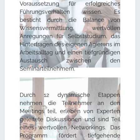
Voraussetzung für erfolgreiches
Führungsverhalten wissen. Es
besticht durch die Balance von
Wissensvermittlung, wertvollen
Anregungen für Selbststudium, das
Hinterfragen des eigenen Agierens im
Arbeitsalltag und einen tiefgründigen
Austausch zwischen den
Seminarteilnehmern.
Durch 12 dynamische Etappen
nehmen die Teilnehmer an den
Meetings teil, erleben von Experten
geleitete Diskussionen und sind Teil
eines wertvollen Networkings. Das
Programm fördert tiefgehende