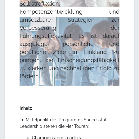
Selbstreflexion,
Kompetenzentwicklung und
umsetzbare Strategien zur
Verbesserung der
Führungseffektivität. Es ist darauf
ausgelegt, persönliche und
berufliche Ziele in Einklang zu
bringen, die Entscheidungsfähigkeit
zu stärken und nachhaltigen Erfolg zu
fördern.
Inhalt:
Im Mittelpunkt des Programms Successful
Leadership stehen die vier Touren:
ChampionsTour Leaders