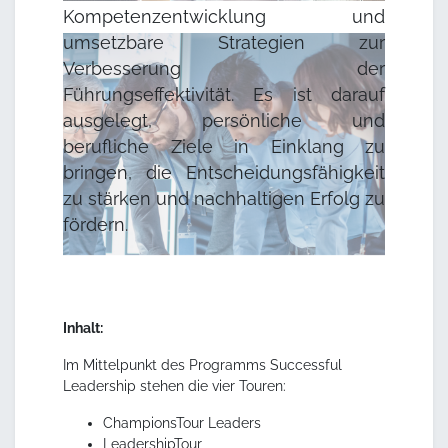
Kompetenzentwicklung und
umsetzbare Strategien zur
Verbesserung der
Führungseffektivität. Es ist darauf
ausgelegt, persönliche und
berufliche Ziele in Einklang zu
bringen, die Entscheidungsfähigkeit
zu stärken und nachhaltigen Erfolg zu
fördern.
Inhalt:
Im Mittelpunkt des Programms Successful
Leadership stehen die vier Touren:
ChampionsTour Leaders
LeadershipTour