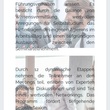
Führungsverhalten wissen. Es
besticht durch die Balance von
Wissensvermittlung, wertvollen
Anregungen für Selbststudium, das
Hinterfragen des eigenen Agierens im
Arbeitsalltag und einen tiefgründigen
Austausch zwischen den
Seminarteilnehmern.
Durch 12 dynamische Etappen
nehmen die Teilnehmer an den
Meetings teil, erleben von Experten
geleitete Diskussionen und sind Teil
eines wertvollen Networkings. Das
Programm fördert tiefgehende
Selbstreflexion,