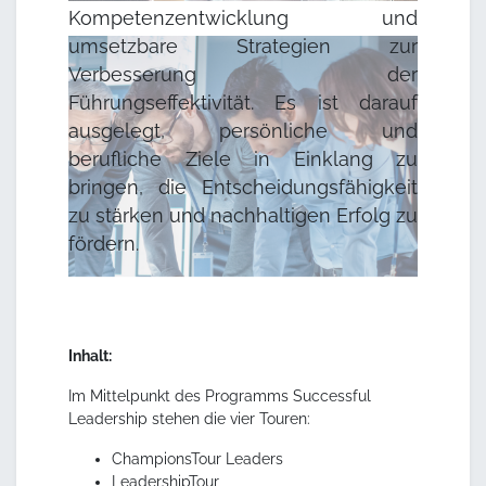
Kompetenzentwicklung und
umsetzbare Strategien zur
Verbesserung der
Führungseffektivität. Es ist darauf
ausgelegt, persönliche und
berufliche Ziele in Einklang zu
bringen, die Entscheidungsfähigkeit
zu stärken und nachhaltigen Erfolg zu
fördern.
Inhalt:
Im Mittelpunkt des Programms Successful
Leadership stehen die vier Touren:
ChampionsTour Leaders
LeadershipTour