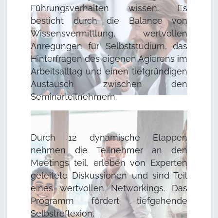
Führungsverhalten wissen. Es
besticht durch die Balance von
Wissensvermittlung, wertvollen
Anregungen für Selbststudium, das
Hinterfragen des eigenen Agierens im
Arbeitsalltag und einen tiefgründigen
Austausch zwischen den
Seminarteilnehmern.
Durch 12 dynamische Etappen
nehmen die Teilnehmer an den
Meetings teil, erleben von Experten
geleitete Diskussionen und sind Teil
eines wertvollen Networkings. Das
Programm fördert tiefgehende
Selbstreflexion,