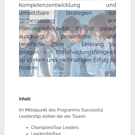
Kompetenzentwicklung und
umsetzbare Strategien zur
Verbesserung der
Führungseffektivität. Es ist darauf
ausgelegt, persönliche und
berufliche Ziele in Einklang zu
bringen, die Entscheidungsfähigkeit
zu stärken und nachhaltigen Erfolg zu
fördern.
Inhalt:
Im Mittelpunkt des Programms Successful
Leadership stehen die vier Touren:
ChampionsTour Leaders
LeadershipTour