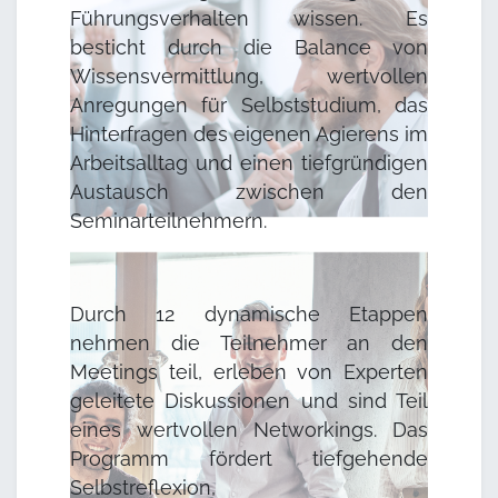
Führungsverhalten wissen. Es
besticht durch die Balance von
Wissensvermittlung, wertvollen
Anregungen für Selbststudium, das
Hinterfragen des eigenen Agierens im
Arbeitsalltag und einen tiefgründigen
Austausch zwischen den
Seminarteilnehmern.
Durch 12 dynamische Etappen
nehmen die Teilnehmer an den
Meetings teil, erleben von Experten
geleitete Diskussionen und sind Teil
eines wertvollen Networkings. Das
Programm fördert tiefgehende
Selbstreflexion,