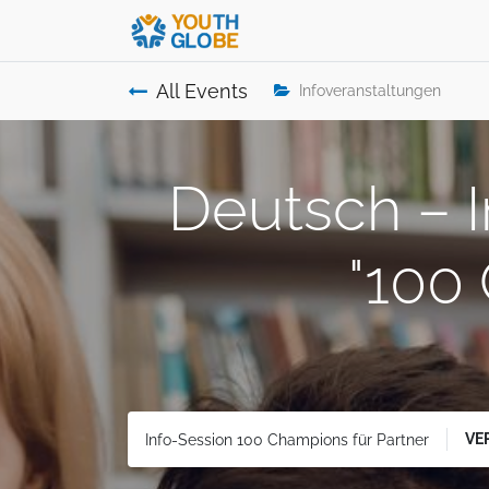
All Events
Infoveranstaltungen
Deutsch – I
"100
VE
Info-Session 100 Champions für Partner