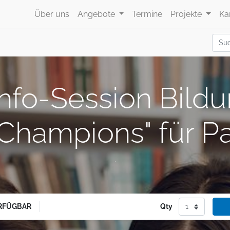
Über uns
Angebote
Termine
Projekte
Ka
nfo-Session Bildun
 Champions" für Pa
.
RFÜGBAR
Qty