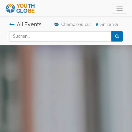
All Events
ChampionsTour
Sri Lanka