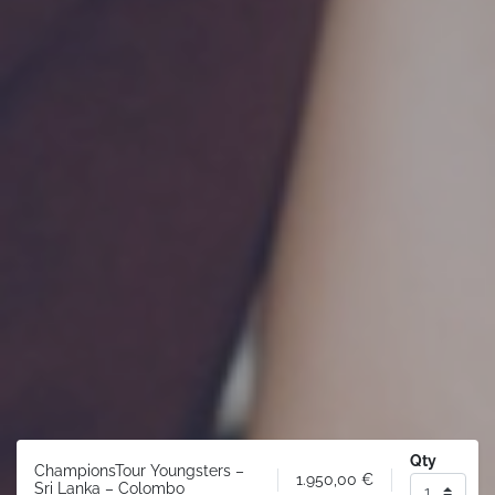
Qty
ChampionsTour Youngsters –
1.950,00
€
Sri Lanka – Colombo