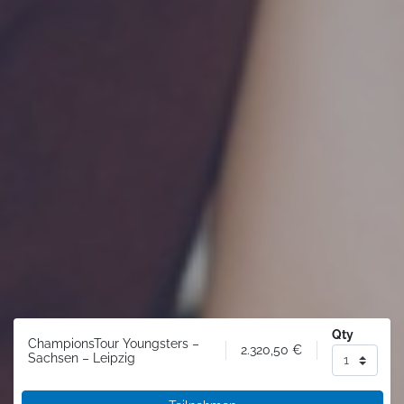
Qty
ChampionsTour Youngsters –
2.320,50
€
Sachsen – Leipzig