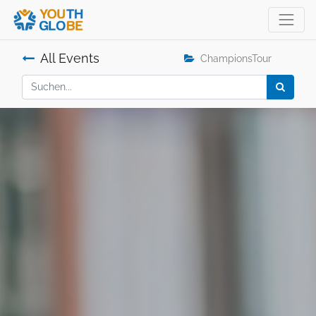
All Events
ChampionsTour