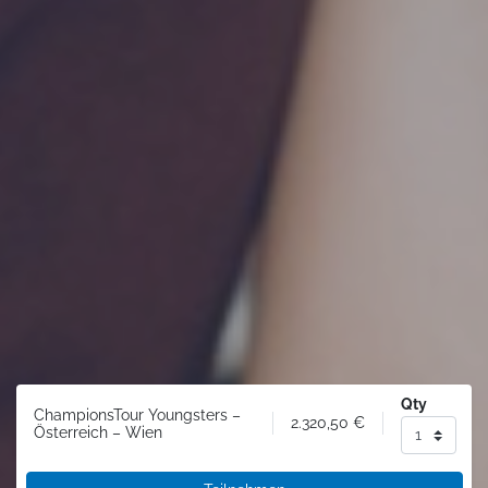
Qty
ChampionsTour Youngsters –
2.320,50
€
Österreich – Wien