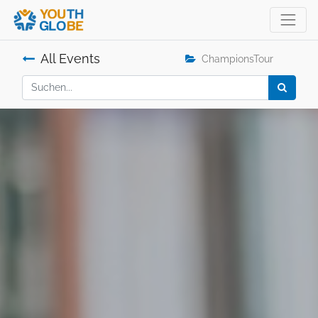
All Events
ChampionsTour