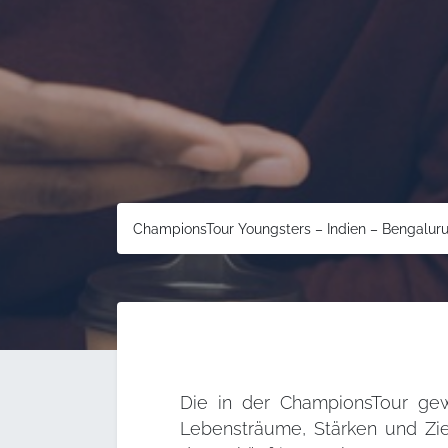
ChampionsTour Youngsters – Indien – Bengalur
Die in der ChampionsTour g
Lebensträume, Stärken und Zie