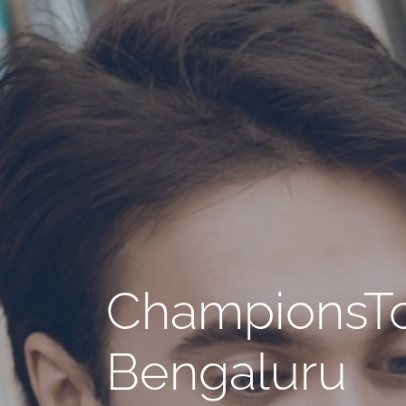
ChampionsTou
Bengaluru