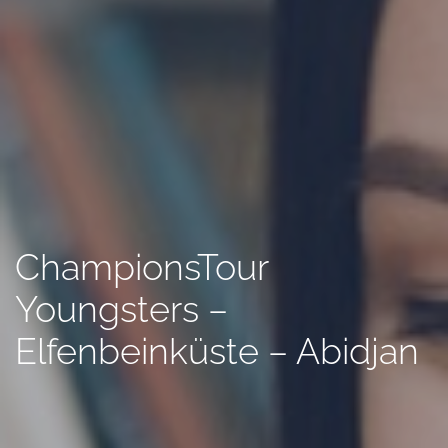
ChampionsTour
Youngsters –
Elfenbeinküste – Abidjan