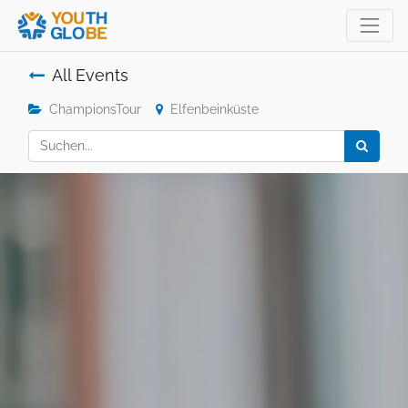
All Events
ChampionsTour
Elfenbeinküste