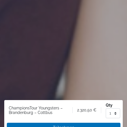
Qty
ChampionsTour Youngsters –
2.320,50
€
Brandenburg – Cottbus