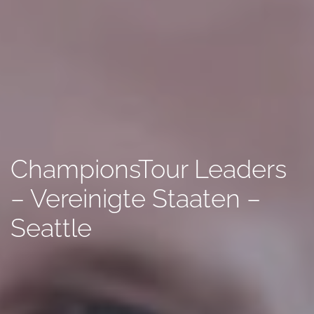
ChampionsTour Leaders
– Vereinigte Staaten –
Seattle