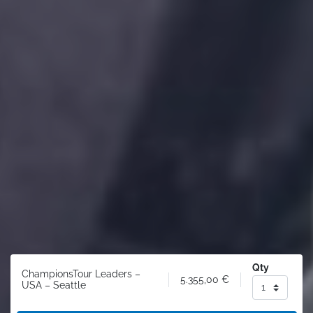
Qty
ChampionsTour Leaders –
5.355,00
€
USA – Seattle