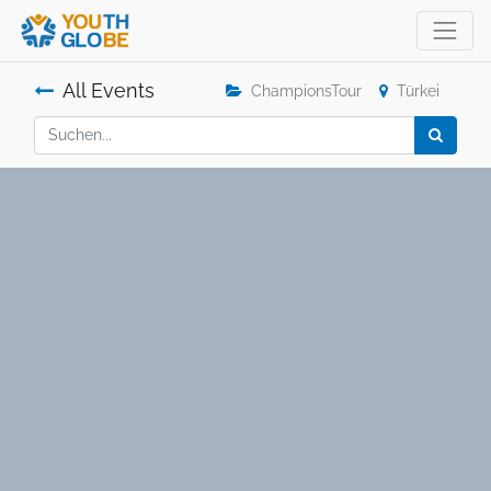
All Events
ChampionsTour
Türkei