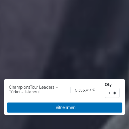
Qty
ChampionsTour Leaders –
5.355,00
€
Türkei – Istanbul
Teilnehmen