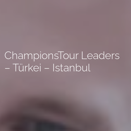
ChampionsTour Leaders
– Türkei – Istanbul