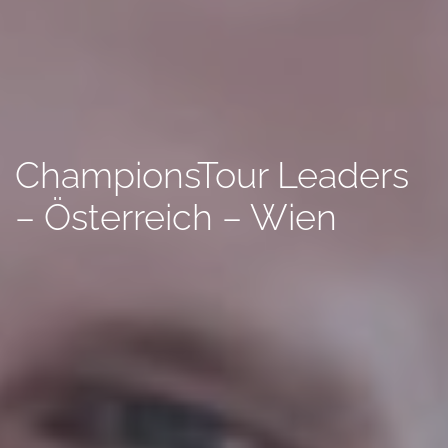
ChampionsTour Leaders
– Österreich – Wien