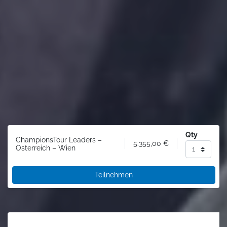
Qty
ChampionsTour Leaders –
5.355,00
€
Österreich – Wien
Teilnehmen