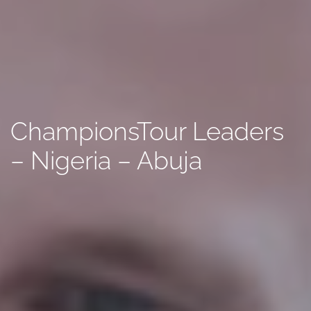
ChampionsTour Leaders
– Nigeria – Abuja