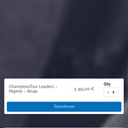
Qty
ChampionsTour Leaders –
5.355,00
€
Nigeria – Abuja
Teilnehmen