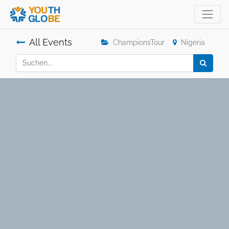
All Events
ChampionsTour
Nigeria