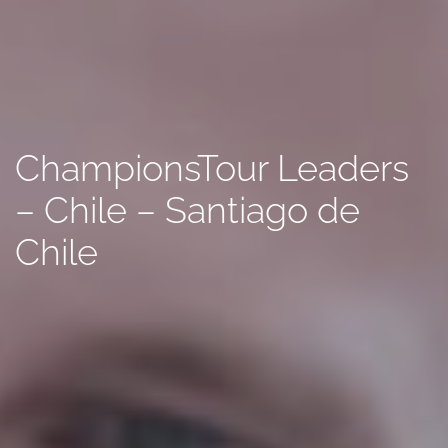
ChampionsTour Leaders
– Chile – Santiago de
Chile