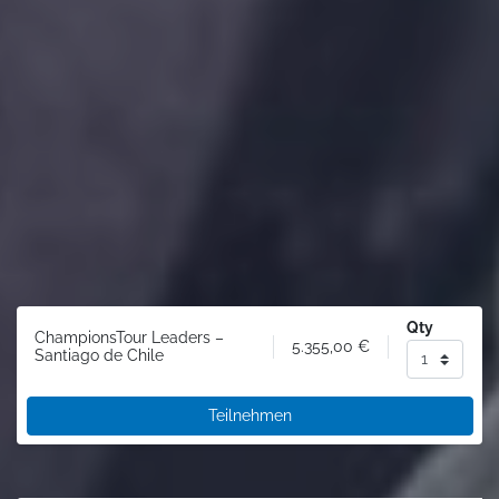
Qty
ChampionsTour Leaders –
5.355,00
€
Santiago de Chile
Teilnehmen