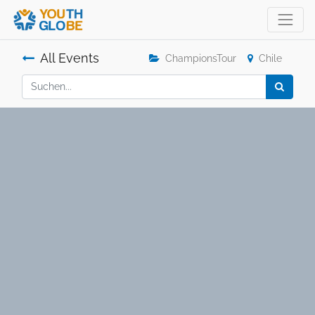
All Events
ChampionsTour
Chile