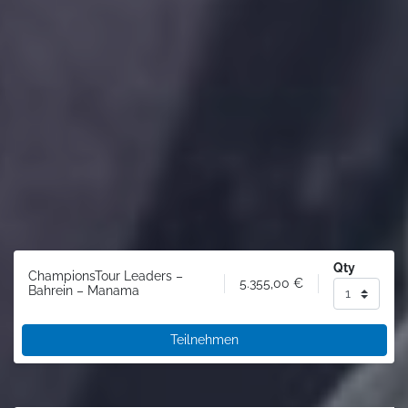
Qty
ChampionsTour Leaders –
5.355,00
€
Bahrein – Manama
Teilnehmen