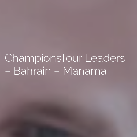
ChampionsTour Leaders
– Bahrain – Manama