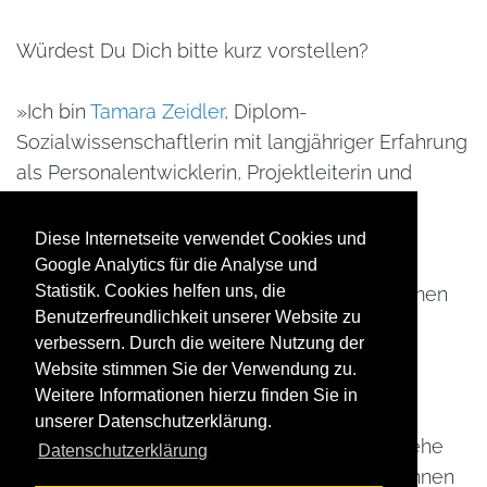
Würdest Du Dich bitte kurz vorstellen?
»Ich bin
Tamara Zeidler
, Diplom-
Sozialwissenschaftlerin mit langjähriger Erfahrung
als Personalentwicklerin, Projektleiterin und
Führungskraft in verschiedenen Branchen.
Diese Internetseite verwendet Cookies und
Als zertifizierte Bildungsberaterin und
Google Analytics für die Analyse und
Statistik. Cookies helfen uns, die
ausgebildete Mediatorin liegen mir die Themen
Benutzerfreundlichkeit unserer Website zu
Kommunikation, Konfliktklärung und
verbessern. Durch die weitere Nutzung der
Persönlichkeitsentwicklung besonders am
Website stimmen Sie der Verwendung zu.
Herzen.
Weitere Informationen hierzu finden Sie in
unserer Datenschutzerklärung.
Mit Empathie und Begeisterungsfähigkeit gehe
Datenschutzerklärung
ich auf die Bedürfnisse meiner Teilnehmer*innen