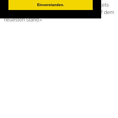
ein und bringe sie voran! Dabei arbeite ich stets
Einverstanden.
praxisnah, ergebnisorientiert und fachlich auf dem
neuesten Stand.«
Worauf können sich die Teilnehmer*innen in
Deinen Seminaren freuen?
»Oft steckt mehr in uns, als wir für möglich halten.
Dies gemeinsam in den Seminaren zu erarbeiten
und nutzbar zu machen, die eigene
Selbstwirksamkeit
erfahren, Orientierung zu
erhalten und sich ermutigt fühlen, die
Komfortzone zu verlassen – darauf können sich
Teilnehmer*innen in der Zusammenarbeit mit mir
freuen.«