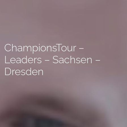
ChampionsTour –
Leaders – Sachsen –
Dresden