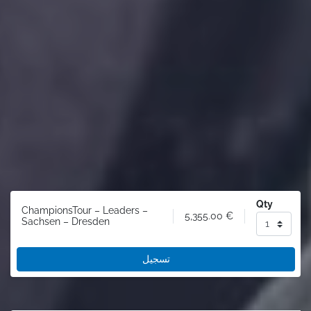
Qty
ChampionsTour – Leaders –
5,355.00
€
Sachsen – Dresden
تسجيل